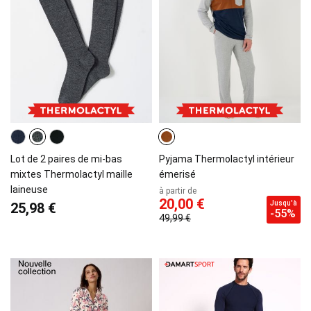
Lot de 2 paires de mi-bas
Pyjama Thermolactyl intérieur
mixtes Thermolactyl maille
émerisé
laineuse
à partir de
20,00 €
Jusqu'à
25,98 €
-55%
49,99 €