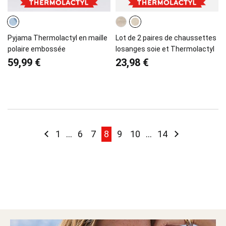
Pyjama Thermolactyl en maille
Lot de 2 paires de chaussettes
polaire embossée
losanges soie et Thermolactyl
59,99 €
23,98 €
Page
Page
Précédent
Page
Page
Page
You're currently reading page
Page
Page
Page
Page
Suivant
1
...
6
7
8
9
10
...
14