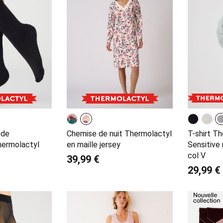
 de
Chemise de nuit Thermolactyl
T-shirt T
hermolactyl
en maille jersey
Sensitive
col V
39,99 €
29,99 €