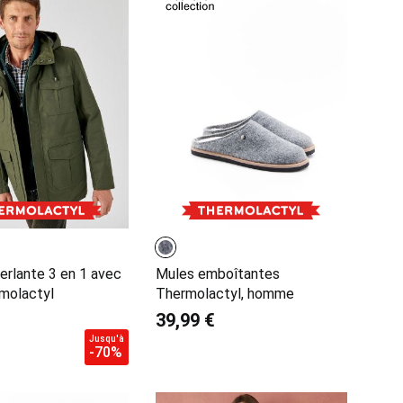
erlante 3 en 1 avec
Mules emboîtantes
rmolactyl
Thermolactyl, homme
39,99 €
Jusqu'à
-70%