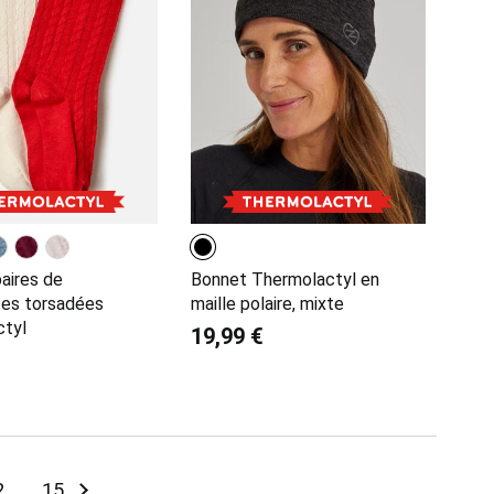
paires de
Bonnet Thermolactyl en
es torsadées
maille polaire, mixte
ctyl
19,99 €
ly reading page
age
Page
Page
Suivant
2
...
15