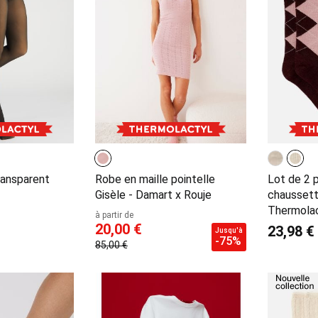
ransparent
Robe en maille pointelle
Lot de 2 
Gisèle - Damart x Rouje
chaussett
Thermola
à partir de
20,00 €
23,98 €
Jusqu'à
-75%
85,00 €