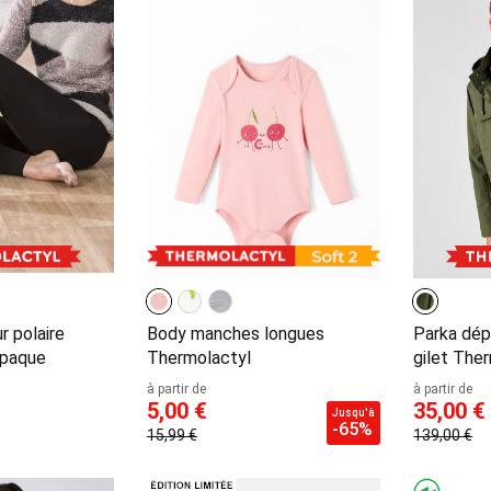
r polaire
Body manches longues
Parka dép
opaque
Thermolactyl
gilet The
à partir de
à partir de
5,00 €
35,00 €
Jusqu'à
-65%
15,99 €
139,00 €