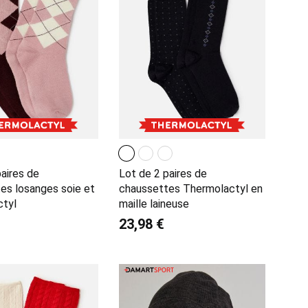
paires de
Lot de 2 paires de
es losanges soie et
chaussettes Thermolactyl en
ctyl
maille laineuse
23,98 €