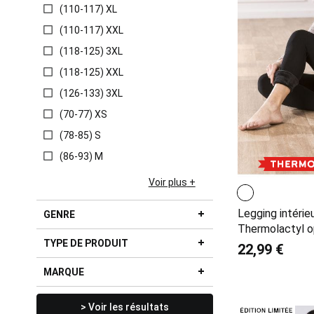
(110-117) XL
(110-117) XXL
(118-125) 3XL
(118-125) XXL
(126-133) 3XL
(70-77) XS
(78-85) S
(86-93) M
Voir plus
Legging intérieu
GENRE
Thermolactyl 
TYPE DE PRODUIT
22,99 €
MARQUE
> Voir les résultats