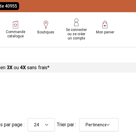
ode 40955
Se connecter
Commande
Boutiques
Mon panier
ou se créer
catalogue
un compte
 en
3X
ou
4X
sans
frais*
s par page :
Trier par :