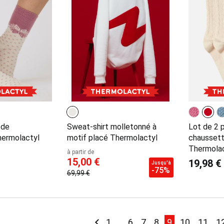
 de
Sweat-shirt molletonné à
Lot de 2 
hermolactyl
motif placé Thermolactyl
chaussett
Thermola
à partir de
15,00 €
19,98 €
Jusqu'à
-75%
69,99 €
Page
Page
Précédent
Page
Page
Page
Page
You're current
Page
Page
P
1
...
6
7
8
9
10
11
1