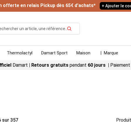
n offerte en relais Pickup dès 65€ d'achats*
+ Ajouter le c
Rechercher
Thermolactyl
Damart Sport
Maison
|
Marque
fficiel
Damart
|
Retours gratuits
pendant
60 jours |
Paiement
6
sur
357
Produit