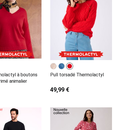
molactyl à boutons
Pull torsadé Thermolactyl
rimé animalier
49,99 €