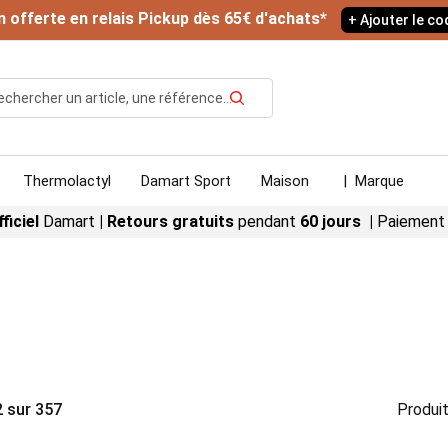
n offerte en relais Pickup dès 65€ d'achats*
+ Ajouter le c
Rechercher
Thermolactyl
Damart Sport
Maison
|
Marque
fficiel
Damart
|
Retours gratuits
pendant
60 jours |
Paiement
2
sur
357
Produit