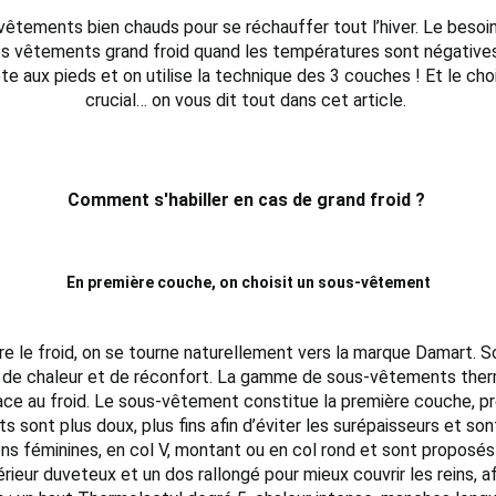
 vêtements bien chauds pour se réchauffer tout l’hiver. Le beso
 des vêtements grand froid quand les températures sont négative
a tête aux pieds et on utilise la technique des 3 couches ! Et l
crucial… on vous dit tout dans cet article.
Comment s'habiller en cas de grand froid ?
En première couche, on choisit un sous-vêtement
 le froid, on se tourne naturellement vers la marque Damart. So
té, de chaleur et de réconfort. La gamme de sous-vêtements ther
ce au froid. Le sous-vêtement constitue la première couche, près 
 sont plus doux, plus fins afin d’éviter les surépaisseurs et s
ons féminines, en col V, montant ou en col rond et sont proposés
ieur duveteux et un dos rallongé pour mieux couvrir les reins, af