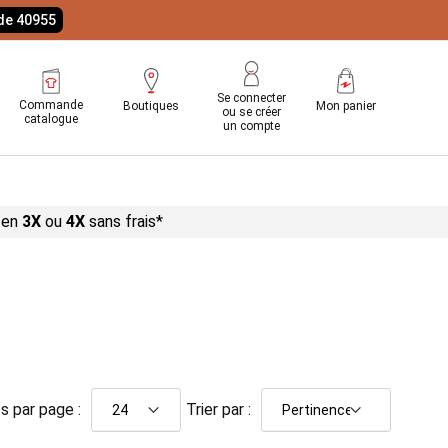
ode 40955
Se connecter
Commande
Boutiques
Mon panier
ou se créer
catalogue
un compte
 en
3X
ou
4X
sans
frais*
s par page :
Trier par :