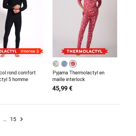
 col rond comfort
Pyjama Thermolactyl en
ctyl 5 homme
maille interlock
45,99 €
tly reading page
ge
Page
Page
Suivant
...
15