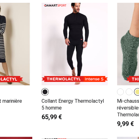
t marinière
Collant Energy Thermolactyl
Mi-chauss
5 homme
réversibl
Thermolac
65,99 €
9,99 €