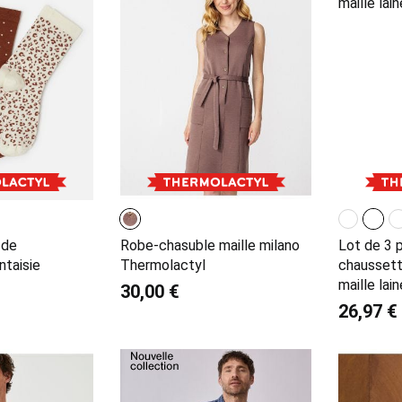
 de
Robe-chasuble maille milano
Lot de 3 
ntaisie
Thermolactyl
chaussett
maille lai
30,00 €
26,97 €