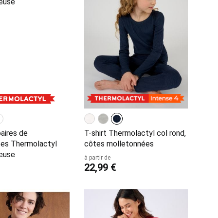
paires de
T-shirt Thermolactyl col rond,
es Thermolactyl
côtes molletonnées
neuse
à partir de
22,99 €