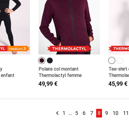
gy
Polaire col montant
Tee-shirt
 enfant
Thermolactyl femme
Thermola
49,99 €
45,99 €
Page
Page
Précédent
Page
Page
Page
Page
You're curren
Page
Page
Pa
1
...
5
6
7
8
9
10
11