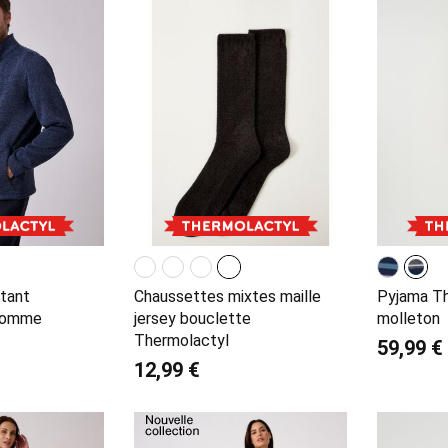
ntant
Chaussettes mixtes maille
Pyjama Th
homme
jersey bouclette
molleton
Thermolactyl
59,99 €
12,99 €