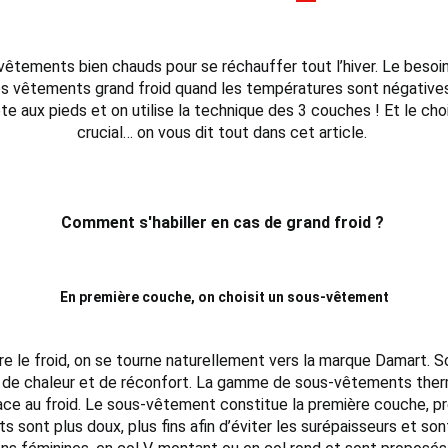
 vêtements bien chauds pour se réchauffer tout l’hiver. Le beso
 des vêtements grand froid quand les températures sont négative
a tête aux pieds et on utilise la technique des 3 couches ! Et l
crucial… on vous dit tout dans cet article.
Comment s'habiller en cas de grand froid ?
En première couche, on choisit un sous-vêtement
 le froid, on se tourne naturellement vers la marque Damart. So
té, de chaleur et de réconfort. La gamme de sous-vêtements ther
ce au froid. Le sous-vêtement constitue la première couche, près 
 sont plus doux, plus fins afin d’éviter les surépaisseurs et s