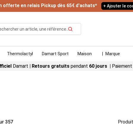
n offerte en relais Pickup dès 65€ d'achats*
+ Ajouter le c
Rechercher
Thermolactyl
Damart Sport
Maison
|
Marque
fficiel
Damart
|
Retours gratuits
pendant
60 jours |
Paiement
ur
357
Produit