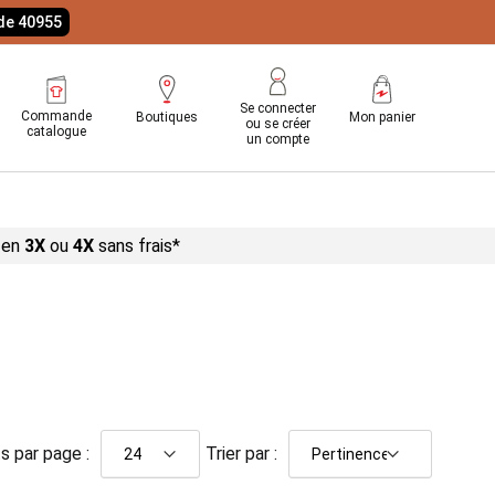
ode 40955
Se connecter
Commande
Boutiques
Mon panier
ou se créer
catalogue
un compte
 en
3X
ou
4X
sans
frais*
s par page :
Trier par :