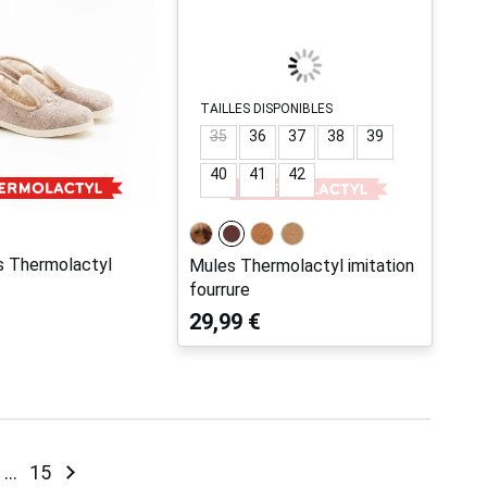
TAILLES DISPONIBLES
35
36
37
38
39
40
41
42
s Thermolactyl
Mules Thermolactyl imitation
fourrure
29,99 €
eading page
age
Page
Page
Suivant
...
15