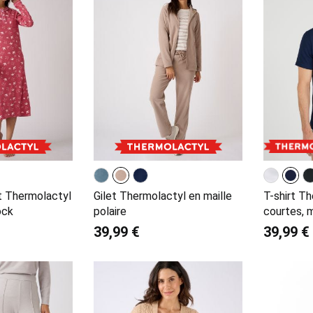
t Thermolactyl
Gilet Thermolactyl en maille
T-shirt T
ock
polaire
courtes, 
39,99 €
39,99 €