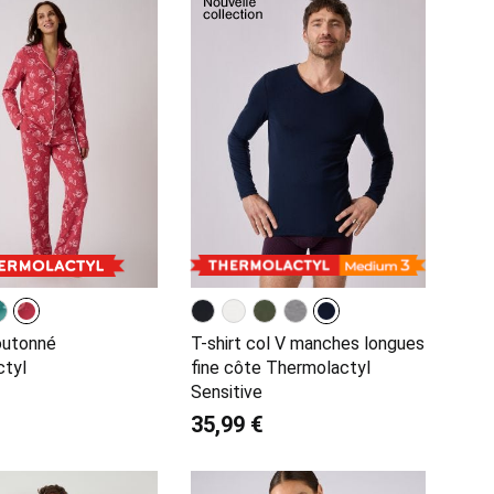
outonné
T-shirt col V manches longues
ctyl
fine côte Thermolactyl
Sensitive
35,99 €