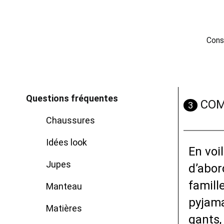
Cons
Questions fréquentes
COM
3
Chaussures
Idées look
En voil
Jupes
d’abor
famill
Manteau
pyjama
Matières
gants,