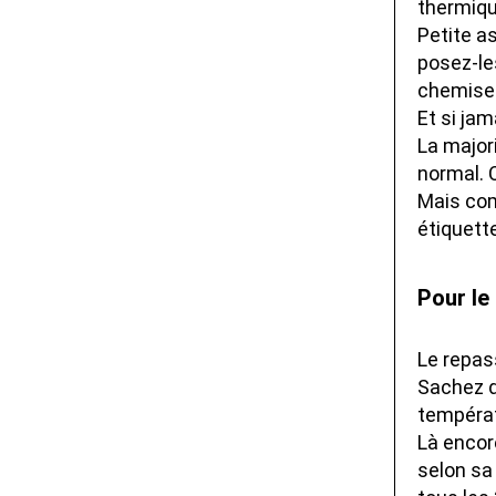
thermiqu
Petite as
posez-les
chemises
Et si ja
La major
normal. 
Mais com
étiquett
Pour le
Le repas
Sachez q
températu
Là encore
selon sa