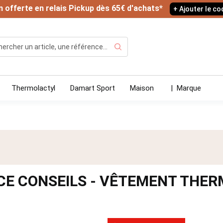
n offerte en relais Pickup dès 65€ d'achats*
+ Ajouter le c
Rechercher
Thermolactyl
Damart Sport
Maison
|
Marque
CE CONSEILS - VÊTEMENT THER