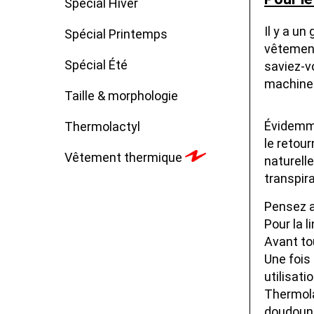
Spécial Hiver
Il y a u
Spécial Printemps
vêtement
Spécial Été
saviez-vo
machines
Taille & morphologie
Évidemme
Thermolactyl
le retour
Vêtement thermique
naturelle
transpira
Pensez a
Pour la l
Avant tou
Une fois 
utilisati
Thermola
doudoune