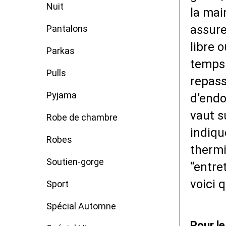
Nuit
la ma
assure
Pantalons
libre 
Parkas
temps 
Pulls
repass
Pyjama
d’endo
vaut s
Robe de chambre
indiqu
Robes
thermi
Soutien-gorge
“entre
voici 
Sport
Spécial Automne
Pour l