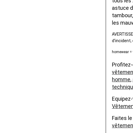
tous les
astuce d
tambour,
les mauv
AVERTISSEM
d’incident,
homewear = v
Profitez
vêtemen
homme
,
techniq
Equipez-
Vêtemen
Faites l
vêtemen