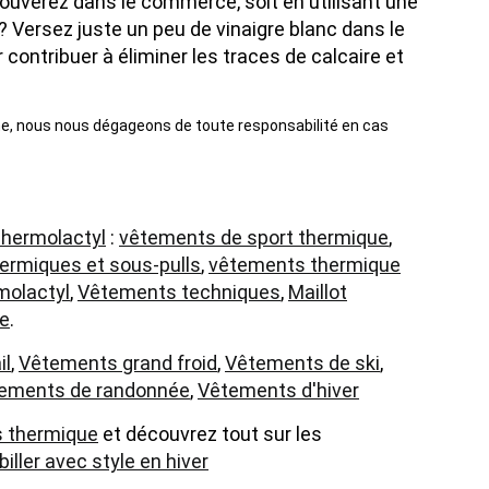
rouverez dans le commerce, soit en utilisant une
 Versez juste un peu de vinaigre blanc dans le
ontribuer à éliminer les traces de calcaire et
ne, nous nous dégageons de toute responsabilité en cas
hermolactyl
:
vêtements de sport thermique
,
ermiques et sous-pulls
,
vêtements thermique
molactyl
,
Vêtements techniques
,
Maillot
ue
.
il
,
Vêtements grand froid
,
Vêtements de ski
,
ements de randonnée
,
Vêtements d'hiver
s thermique
et découvrez tout sur les
biller avec style en hiver