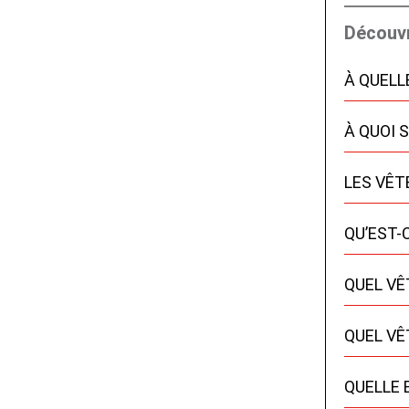
Découvr
À QUELL
À QUOI 
LES VÊ
QU’EST-
QUEL VÊ
QUEL VÊ
QUELLE 