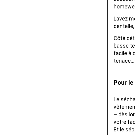
homewear
Lavez mê
dentelle
Côté déte
basse tem
facile à
tenace… 
Pour le
Le sécha
vêtements
– dès lor
votre fac
Et le sé