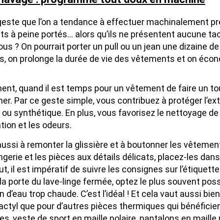
n geste que l’on a tendance à effectuer machinalement pre
s à peine portés… alors qu’ils ne présentent aucune tach
us ? On pourrait porter un pull ou un jean une dizaine de 
, on prolonge la durée de vie des vêtements et on écono
nt, quand il est temps pour un vêtement de faire un tou
ner. Par ce geste simple, vous contribuez à protéger l’ex
 ou synthétique. En plus, vous favorisez le nettoyage de 
tion et les odeurs.
ussi à remonter la glissière et à boutonner les vêtement
ingerie et les pièces aux détails délicats, placez-les dan
t, il est impératif de suivre les consignes sur l’étiquett
la porte du lave-linge fermée, optez le plus souvent pos
on d’eau trop chaude. C’est l’idéal ! Et cela vaut aussi b
ctyl que pour d’autres pièces thermiques qui bénéficient 
s, veste de sport en maille polaire, pantalons en maille 