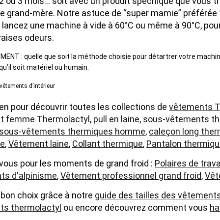
 2 ou 3 mois… soit avec un produit spécifique que vous t
e grand-mère. Notre astuce de “super mamie” préférée ?
 lancez une machine à vide à 60°C ou même à 90°C, pour c
aises odeurs.
ENT : quelle que soit la méthode choisie pour détartrer votre machi
 qu’il soit matériel ou humain.
êtements d’intérieur
-en pour découvrir toutes les collections de
vêtements T
t femme Thermolactyl
,
pull en laine
,
sous-vêtements th
sous-vêtements thermiques homme
,
caleçon long ther
ue
,
Vêtement laine
,
Collant thermique
,
Pantalon thermiq
vous pour les moments de grand froid :
Polaires de trava
ts d'alpinisme
,
Vêtement professionnel grand froid
,
Vêt
e bon choix grâce à notre
guide des tailles des vêtement
ts thermolactyl
ou encore découvrez comment vous
ha