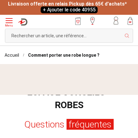
Livraison offerte en relais Pickup dès 65€ d'achats*
+ Ajouter le code 40955
Menu
Rech
Accueil
Comment porter une robe longue ?
ESPACE CONSEILS -
ROBES
Questions
fréquentes