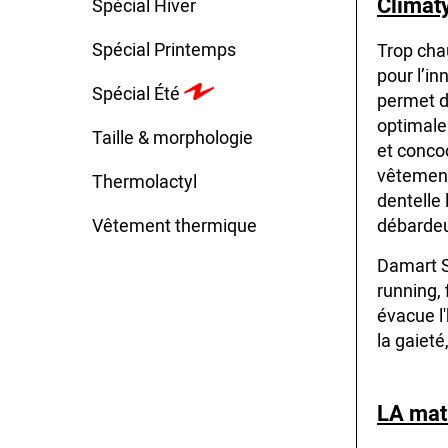
Climaty
Spécial Hiver
Spécial Printemps
Trop chau
pour l’in
Spécial Été
permet de
optimale 
Taille & morphologie
et concoc
vêtement
Thermolactyl
dentelle 
Vêtement thermique
débardeu
Damart Sp
running, 
évacue l
la gaieté
LA mati