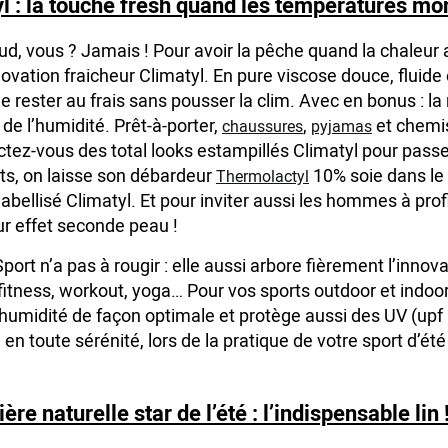
l : la touche fresh quand les températures mon
d, vous ? Jamais ! Pour avoir la pêche quand la chaleur 
novation fraicheur Climatyl. En pure viscose douce, fluide
 rester au frais sans pousser la clim. Avec en bonus : la
de l’humidité. Prêt-à-porter,
,
et chemis
chaussures
pyjamas
tez-vous des total looks estampillés Climatyl pour passer 
s, on laisse son débardeur
10% soie dans le 
Thermolactyl
labellisé Climatyl. Et pour inviter aussi les hommes à prof
r effet seconde peau !
ort n’a pas à rougir : elle aussi arbore fièrement l’innova
fitness, workout, yoga… Pour vos sports outdoor et indoor,
'humidité de façon optimale et protège aussi des UV (upf 
, en toute sérénité, lors de la pratique de votre sport d’été
ère naturelle star de l’été : l’indispensable lin 