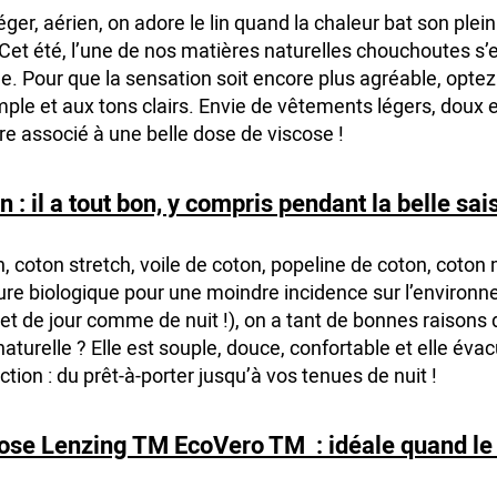
éger, aérien, on adore le lin quand la chaleur bat son ple
Cet été, l’une de nos matières naturelles chouchoutes s’
ble. Pour que la sensation soit encore plus agréable, opte
ple et aux tons clairs. Envie de vêtements légers, doux e
re associé à une belle dose de viscose !
n : il a tout bon, y compris pendant la belle sai
, coton stretch, voile de coton, popeline de coton, coton
lture biologique pour une moindre incidence sur l’environ
et de jour comme de nuit !), on a tant de bonnes raisons 
aturelle ? Elle est souple, douce, confortable et elle évacu
tion : du prêt-à-porter jusqu’à vos tenues de nuit !
cose Lenzing TM EcoVero TM : idéale quand le