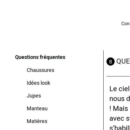
Cons
Questions fréquentes
QUE
8
Chaussures
Idées look
Le ciel
Jupes
nous d
! Mais
Manteau
avec s
Matières
s’habi