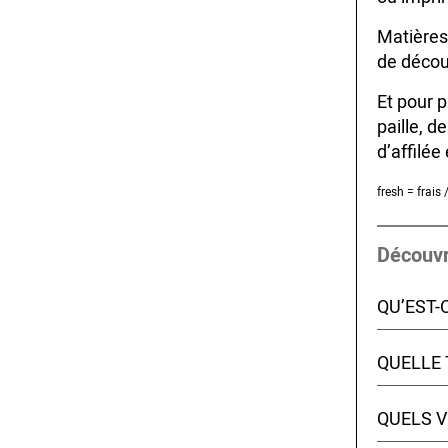
Matières
de découv
Et pour p
paille, d
d’affilée
fresh = frais
Découvr
QU’EST-
QUELLE 
QUELS 