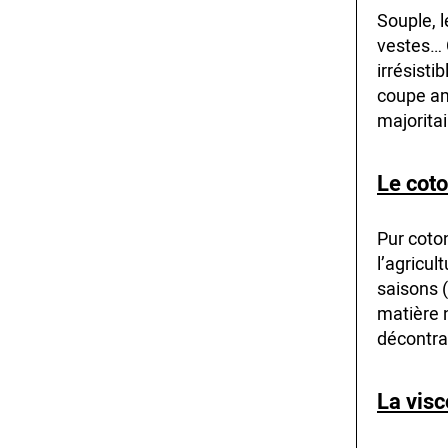
Souple, l
vestes… 
irrésisti
coupe am
majoritai
Le coto
Pur coton
l’agricu
saisons (
matière n
décontrac
La vis