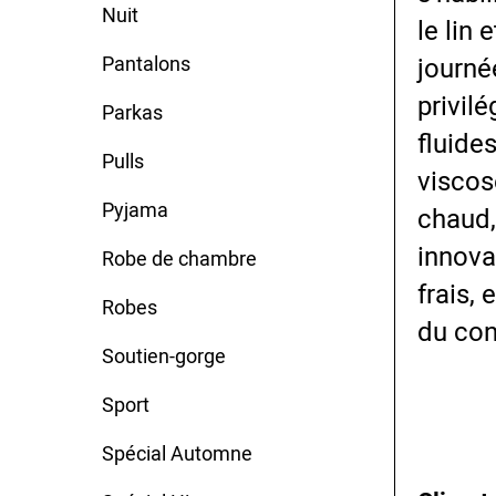
Nuit
le lin 
Pantalons
journé
privil
Parkas
fluide
Pulls
viscos
Pyjama
chaud,
innova
Robe de chambre
frais,
Robes
du con
Soutien-gorge
Sport
Spécial Automne