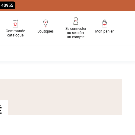
e 40955
Se connecter
Commande
Boutiques
Mon panier
ou se créer
catalogue
un compte
É