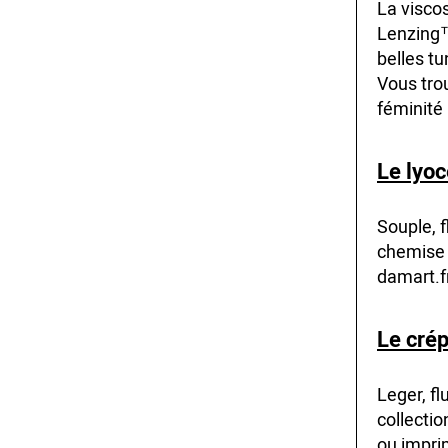
La viscos
Lenzing™
belles t
Vous tro
féminité 
Le lyoc
Souple, f
chemise 
damart.fr
Le crép
Leger, fl
collecti
ou impri