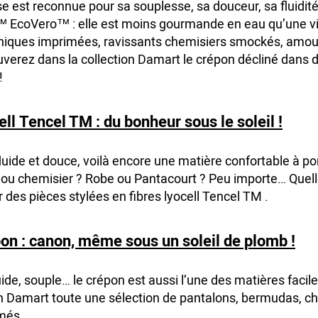
e est reconnue pour sa souplesse, sa douceur, sa fluidité 
 EcoVero™ : elle est moins gourmande en eau qu’une vis
uniques imprimées, ravissants chemisiers smockés, am
uverez dans la collection Damart le crépon décliné dans
!
ell Tencel TM : du bonheur sous le soleil !
luide et douce, voilà encore une matière confortable à port
ou chemisier ? Robe ou Pantacourt ? Peu importe… Quelle
 des pièces stylées en fibres lyocell Tencel TM .
on : canon, même sous un soleil de plomb !
uide, souple… le crépon est aussi l’une des matières facile
on Damart toute une sélection de pantalons, bermudas, c
més.