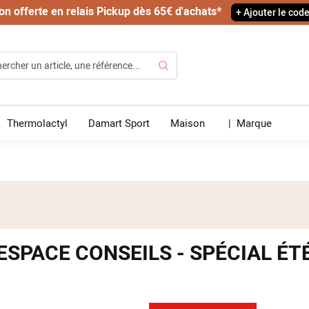
on offerte en relais Pickup dès 65€ d'achats*
+ Ajouter le cod
Rechercher
Thermolactyl
Damart Sport
Maison
|
Marque
ESPACE CONSEILS - SPÉCIAL ÉT