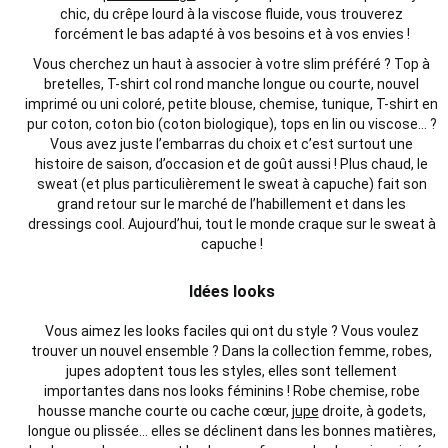
chic, du crêpe lourd à la viscose fluide, vous trouverez
forcément le bas adapté à vos besoins et à vos envies !
Vous cherchez un haut à associer à votre slim préféré ?
Top
à
bretelles, T-shirt col rond
manche
longue ou
courte
,
nouvel
imprimé ou uni coloré,
petite
blouse
, chemise, tunique, T-shirt en
pur coton, coton bio (coton biologique), tops en lin ou viscose… ?
Vous avez juste l’embarras du choix
et c’est surtout une
histoire
de saison, d’occasion et de goût aussi
! Plus chaud, le
sweat (et plus particulièrement le sweat à capuche) fait son
grand retour
sur le
marché
de l’habillement et
dans les
dressings cool.
Aujourd’hui, tout le
monde
craque sur le sweat à
capuche !
Idées looks
Vous aimez les looks faciles qui ont du style ?
Vous voulez
trouver un
nouvel
ensemble ?
Dans la collection femme, robes,
jupes adoptent tous les styles,
elles sont tellement
importantes
dans nos looks féminins !
Robe chemise, robe
housse
manche courte
ou cache cœur,
jupe
droite, à godets,
longue ou plissée… elles se déclinent dans les bonnes matières,