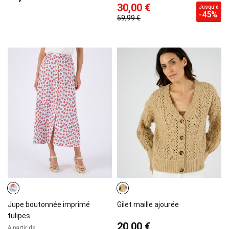
30,00 €
Jusqu'à
-45%
59,99 €
Jupe boutonnée imprimé
Gilet maille ajourée
tulipes
20,00 €
à partir de