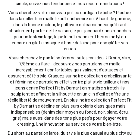
siècle
, suivez nos
tendances
et nos recommandations !
Vous cherchez votre nouveau pull ou cardigan fétiche ? Piochez
dans la collection maille le pull cachemire col V, haut de gamme,
dans la bonne couleur, le pull avec col camionneur qu’il faut
absolument porter cette saison, le pull jacquard sans manches
pour un look vintage, le petit pull marin en Thermolactyl ou
encore un gilet classique à base de laine pour compléter vos
tenues.
Vous cherchez le
pantalon femme
ou le
jean
idéal ?
Droits
,
slim
,
7/8
ème
ou flare… d
écouvrez nos pantalons en maille
incroyablement confortables qui rivalisent d’astuces et
assurent côté style
. Craquez sur notre
collection embellissante
et
féminine
de pantalons
effet
ventre plat style tailleur
et nos
jeans denim Perfect Fit by Damart en matière stretch
, ils
sculptent
et affinent la silhouette en un clin d’œil et offre une
réelle liberté de mouvement. En plus, notre collection Perfect Fit
by Damart se décline en plusieurs coloris classiques mais
indispensables (denim clair moyen ou foncé, noir, blanc,
écru,
gris) mais aussi dans des tons plus pep’s pour égayer votre
dressing.
Une
innovation
au service de votre bien-être.
Du short au
pantalon large
, du style le plus casual au plus city ou