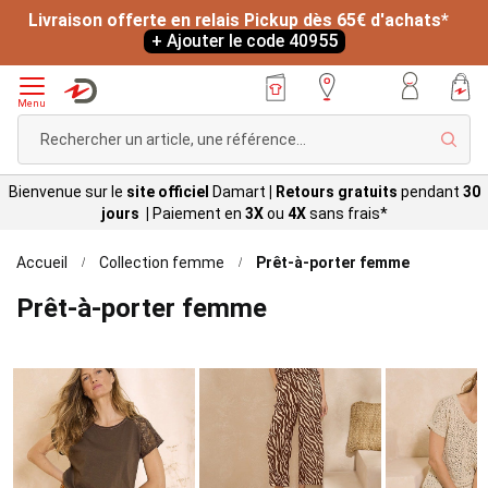
-20% sur votre article préféré dès 19€ d'achats*
*
L
+ Ajouter le code 40955
Menu
Rech
Bienvenue sur le
site officiel
Damart
|
Retours gratuits
pendant
30
jours |
Paiement en
3X
ou
4X
sans
frais*
Accueil
Collection femme
Prêt-à-porter femme
Prêt-à-porter femme