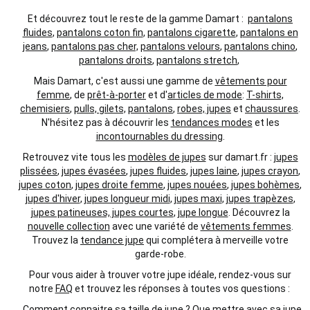
Et découvrez tout le reste de la gamme Damart :
pantalons
fluides
,
pantalons coton fin
,
pantalons cigarette
,
pantalons en
jeans
,
pantalons pas cher,
pantalons velours
,
pantalons chino
,
pantalons droits
,
pantalons stretch
,
Mais Damart, c'est aussi une gamme de
vêtements pour
femme
, de
prêt-à-porter
et d'
articles de mode
:
T-shirts,
chemisiers
,
pulls, gilets,
pantalons
,
robes, jupes
et
chaussures
.
N'hésitez pas à découvrir les
tendances modes
et les
incontournables du dressing
.
Retrouvez vite tous les
modèles de jupes
sur damart.fr :
jupes
plissées
,
jupes évasées
,
jupes fluides
,
jupes laine
,
jupes crayon
,
jupes coton
,
jupes droite femme
,
jupes nouées
,
jupes bohèmes
,
jupes d'hiver
,
jupes longueur midi
,
jupes maxi
,
jupes trapèzes
,
jupes patineuses, jupes courtes
,
jupe longue
. Découvrez la
nouvelle collection
avec une variété de
vêtements femmes
.
Trouvez la
tendance jupe
qui complétera à merveille votre
garde-robe.
Pour vous aider à trouver votre jupe idéale, rendez-vous sur
notre
FAQ
et trouvez les réponses à toutes vos questions :
Comment connaitre sa taille de jupe ?
Que mettre avec sa jupe