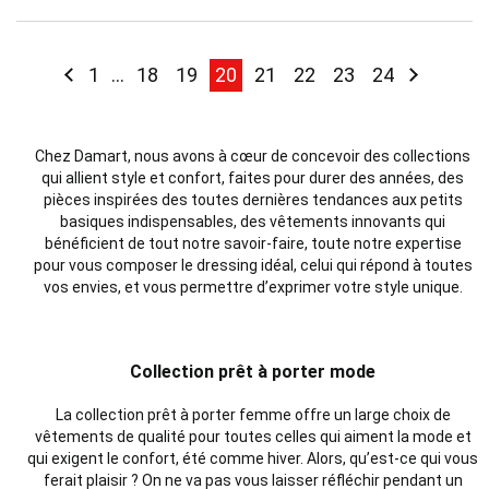
Page
Page
Précédent
Page
Page
Page
You're currently reading page
Page
Page
Page
Page
Page
Suivant
1
...
18
19
20
21
22
23
24
Chez Damart, nous avons à cœur de concevoir des collections
qui allient style et confort,
faites pour durer des
années
, des
pièces inspirées des toutes dernières tendances aux petits
basiques indispensables, des vêtements innovants qui
bénéficient de tout notre savoir-faire, toute notre expertise
pour vous composer le dressing idéal, celui qui répond à toutes
vos envies, et vous permettre d’exprimer votre style unique.
Collection prêt à porter mode
La collection
prêt à porter
femme offre un large choix de
vêtements de qualité pour toutes celles qui aiment la mode et
qui exigent le confort, été comme hiver. Alors, qu’est-ce qui vous
ferait plaisir ?
On ne va pas vous laisser réfléchir pendant un