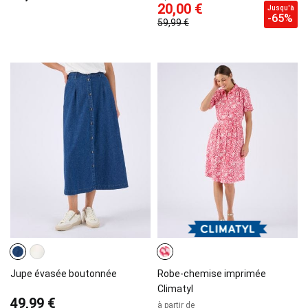
20,00 €
Jusqu'à
-65%
59,99 €
Jupe évasée boutonnée
Robe-chemise imprimée
Climatyl
49,99 €
à partir de