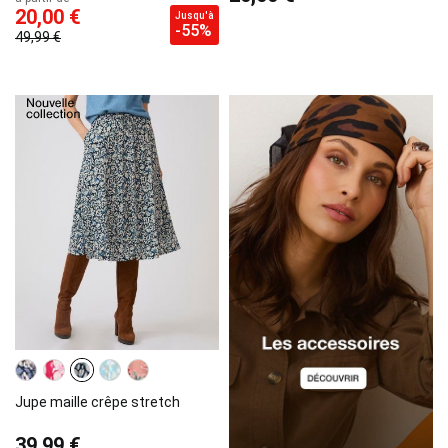
20,00 €
Jusqu'à
-55%
49,99 €
Jupe maille crêpe stretch
39,99 €