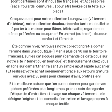
(dont certaines sont d'industrie
française
) et Accessoires
(sacs, foulards, ceintures... ) pour être lookée de la tête aux
pieds !
Craquez aussi pour notre collection Loungewear (vêtement
d'intérieur), notre collection doudou, réconfortante et douillette
à porter à la maison pour flâner, télétravailler, regarder ses
séries préferées ou bouquiner ! En un mot (ou trois!) : douceur,
confort et féminité.
Été comme hiver, retrouvez notre collection
pret
-à-porter
femme dans
une
boutique
(il y en a plus de 90 sur le territoire
français),
sur les catalogues print (demande de catalogue sur
notre site internet ou en boutique) et tranquillement chez vous
en ligne sur damart.fr en faisant un simple ajout rapide au panier
!
Et réalisez votre
achat
sereinement grâce aux retours gratuits,
oui vous avez 30 jours pour changer d’avis,
profitez
-en !
Et la
meilleure
astuce que l’on puisse donner pour garder vos
pièces préférées plus longtemps, prenez soin de regarder
l’étiquette d’
entretien et lavage
sur chaque vêtement… elle
désigne
l’origine et les conseils d’
entretien et lavage
propres à
chaque textile.