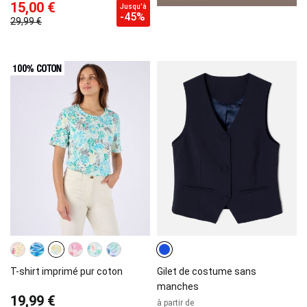
15,00 €
Jusqu'à
-45%
29,99 €
T-shirt imprimé pur coton
Gilet de costume sans
manches
19,99 €
à partir de