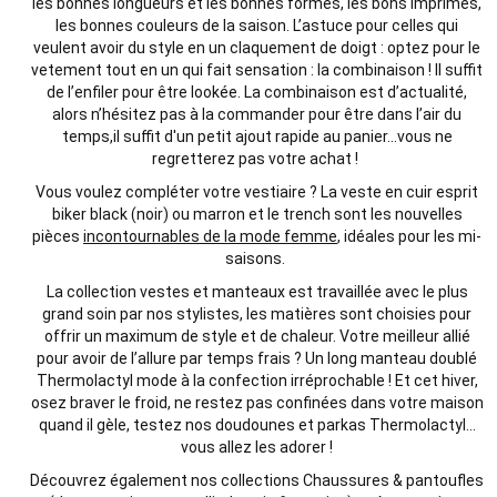
les bonnes longueurs et les bonnes formes, les bons imprimés,
les bonnes couleurs de la saison. L’astuce pour celles qui
veulent avoir du style en un claquement de doigt : optez pour le
vetement tout en un qui fait sensation : la combinaison ! Il suffit
de l’enfiler pour être lookée.
La combinaison est d’
actualité
,
alors n’hésitez pas à la commander pour être dans l’air du
temps,il suffit d'un petit ajout rapide au panier...vous ne
regretterez pas votre
achat
!
Vous voulez compléter votre vestiaire ? La veste en cuir esprit
biker black (noir) ou marron et le trench sont les nouvelles
pièces
incontournables de la mode femme
, idéales pour les mi-
saisons.
La collection
vestes
et
manteaux est travaillée avec le plus
grand soin par nos stylistes, les matières sont choisies pour
offrir un maximum de style et de chaleur. Votre meilleur allié
pour avoir de l’allure par temps frais ? Un long manteau doublé
Thermolactyl mode
à la
confection
irréprochable !
Et cet hiver,
osez braver le froid, ne restez pas confinées
dans votre
maison
quand il gèle, testez nos doudounes et parkas Thermolactyl…
vous allez les adorer !
Découvrez également nos collections Chaussures & pantoufles