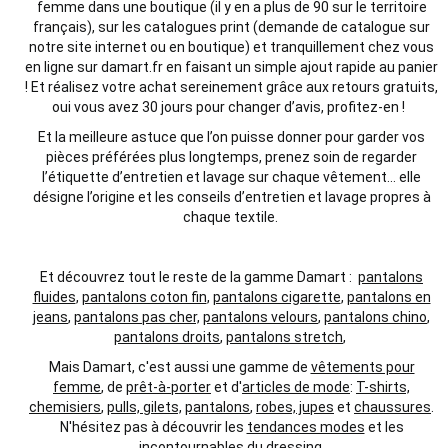
femme dans
une
boutique
(il y en a plus de 90 sur le territoire
français),
sur les catalogues print (demande de catalogue sur
notre site internet ou en boutique) et tranquillement chez vous
en ligne sur damart.fr en faisant un simple ajout rapide au panier
!
Et réalisez votre
achat
sereinement grâce aux retours gratuits,
oui vous avez 30 jours pour changer d’avis,
profitez
-en !
Et la
meilleure
astuce que l’on puisse donner pour garder vos
pièces préférées plus longtemps, prenez soin de regarder
l’étiquette d’
entretien et lavage
sur chaque vêtement… elle
désigne
l’origine et les conseils d’
entretien et lavage
propres à
chaque textile.
Et découvrez tout le reste de la gamme Damart :
pantalons
fluides
,
pantalons coton fin
,
pantalons cigarette
,
pantalons en
jeans
,
pantalons pas cher,
pantalons velours
,
pantalons chino
,
pantalons droits
,
pantalons stretch
,
Mais Damart, c'est aussi une gamme de
vêtements pour
femme
, de
prêt-à-porter
et d'
articles de mode
:
T-shirts,
chemisiers
,
pulls, gilets,
pantalons
,
robes, jupes
et
chaussures
.
N'hésitez pas à découvrir les
tendances modes
et les
incontournables du dressing
.