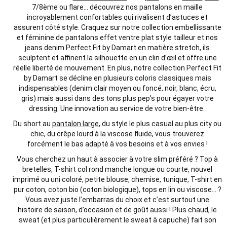
7/8
ème
ou flare… d
écouvrez nos pantalons en maille
incroyablement confortables qui rivalisent d’astuces et
assurent côté style
. Craquez sur notre
collection embellissante
et
féminine
de pantalons
effet
ventre plat style tailleur
et nos
jeans denim Perfect Fit by Damart en matière stretch
, ils
sculptent
et affinent la silhouette en un clin d’œil et offre une
réelle liberté de mouvement. En plus, notre collection Perfect Fit
by Damart se décline en plusieurs coloris classiques mais
indispensables (denim clair moyen ou foncé, noir, blanc,
écru,
gris) mais aussi dans des tons plus pep’s pour égayer votre
dressing.
Une
innovation
au service de votre bien-être.
Du short au
pantalon large
, du style le plus casual au plus city ou
chic, du crêpe lourd à la viscose fluide, vous trouverez
forcément le bas adapté à vos besoins et à vos envies !
Vous cherchez un haut à associer à votre slim préféré ?
Top
à
bretelles, T-shirt col rond
manche
longue ou
courte
,
nouvel
imprimé ou uni coloré,
petite
blouse
, chemise, tunique, T-shirt en
pur coton, coton bio (coton biologique), tops en lin ou viscose… ?
Vous avez juste l’embarras du choix
et c’est surtout une
histoire
de saison, d’occasion et de goût aussi
! Plus chaud, le
sweat (et plus particulièrement le sweat à capuche) fait son