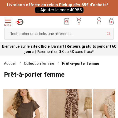
+ Ajouter le code 40955
*
L
Menu
Rech
Bienvenue sur le
site officiel
Damart
|
Retours gratuits
pendant
60
jours |
Paiement en
3X
ou
4X
sans
frais*
Accueil
Collection femme
Prêt-à-porter femme
Prêt-à-porter femme