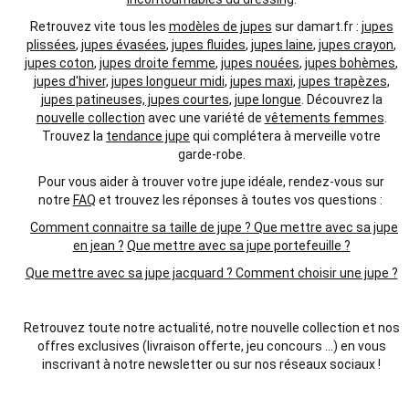
Retrouvez vite tous les
modèles de jupes
sur damart.fr :
jupes
plissées
,
jupes évasées
,
jupes fluides
,
jupes laine
,
jupes crayon
,
jupes coton
,
jupes droite femme
,
jupes nouées
,
jupes bohèmes
,
jupes d'hiver
,
jupes longueur midi
,
jupes maxi
,
jupes trapèzes
,
jupes patineuses, jupes courtes
,
jupe longue
. Découvrez la
nouvelle collection
avec une variété de
vêtements femmes
.
Trouvez la
tendance jupe
qui complétera à merveille votre
garde-robe.
Pour vous aider à trouver votre jupe idéale, rendez-vous sur
notre
FAQ
et trouvez les réponses à toutes vos questions :
Comment connaitre sa taille de jupe ?
Que mettre avec sa jupe
en jean ?
Que mettre avec sa jupe portefeuille ?
Que mettre avec sa jupe jacquard ?
Comment choisir une jupe ?
Retrouvez toute notre actualité, notre nouvelle collection et nos
offres exclusives (livraison offerte, jeu concours ...) en vous
inscrivant à notre newsletter ou sur nos réseaux sociaux !