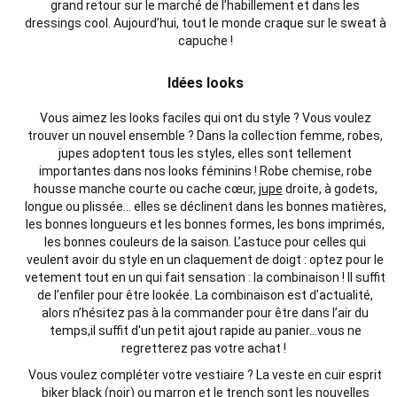
grand retour
sur le
marché
de l’habillement et
dans les
dressings cool.
Aujourd’hui, tout le
monde
craque sur le sweat à
capuche !
Idées looks
Vous aimez les looks faciles qui ont du style ?
Vous voulez
trouver un
nouvel
ensemble ?
Dans la collection femme, robes,
jupes adoptent tous les styles,
elles sont tellement
importantes
dans nos looks féminins !
Robe chemise, robe
housse
manche courte
ou cache cœur,
jupe
droite, à godets,
longue ou plissée… elles se déclinent dans les bonnes matières,
les bonnes longueurs et les bonnes formes, les bons imprimés,
les bonnes couleurs de la saison. L’astuce pour celles qui
veulent avoir du style en un claquement de doigt : optez pour le
vetement tout en un qui fait sensation : la combinaison ! Il suffit
de l’enfiler pour être lookée.
La combinaison est d’
actualité
,
alors n’hésitez pas à la commander pour être dans l’air du
temps,il suffit d'un petit ajout rapide au panier...vous ne
regretterez pas votre
achat
!
Vous voulez compléter votre vestiaire ? La veste en cuir esprit
biker black (noir) ou marron et le trench sont les nouvelles