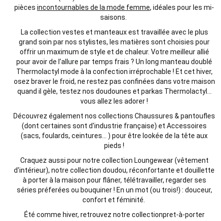
pièces
incontournables de la mode femme
, idéales pour les mi-
saisons.
La collection
vestes
et
manteaux est travaillée avec le plus
grand soin par nos stylistes, les matières sont choisies pour
offrir un maximum de style et de chaleur. Votre meilleur allié
pour avoir de l’allure par temps frais ? Un long manteau doublé
Thermolactyl mode
à la
confection
irréprochable !
Et cet hiver,
osez braver le froid, ne restez pas confinées
dans votre
maison
quand il gèle, testez nos doudounes et parkas Thermolactyl…
vous allez les adorer !
Découvrez également nos collections Chaussures & pantoufles
(dont certaines sont d'industrie
française
) et Accessoires
(sacs, foulards, ceintures... ) pour être lookée de la tête aux
pieds !
Craquez aussi pour notre collection Loungewear (vêtement
d'intérieur), notre collection doudou, réconfortante et douillette
à porter à la maison pour flâner, télétravailler, regarder ses
séries préferées ou bouquiner ! En un mot (ou trois!) : douceur,
confort et féminité.
Été comme hiver, retrouvez notre collection
pret
-à-porter