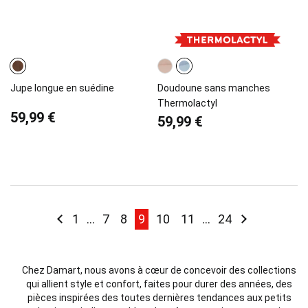
Jupe longue en suédine
Doudoune sans manches
Thermolactyl
59,99 €
59,99 €
Page
Page
Précédent
Page
Page
Page
You're currently reading page
Page
Page
Page
Page
Suivant
1
...
7
8
9
10
11
...
24
Chez Damart, nous avons à cœur de concevoir des collections
qui allient style et confort,
faites pour durer des
années
, des
pièces inspirées des toutes dernières tendances aux petits