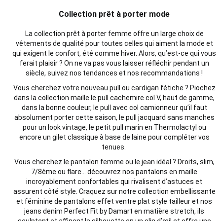
Collection prêt à porter mode
La collection
prêt à porter
femme offre un large choix de
vêtements de qualité pour toutes celles qui aiment la mode et
qui exigent le confort, été comme hiver. Alors, qu’est-ce qui vous
ferait plaisir ?
On ne va pas vous laisser réfléchir pendant un
siècle
, suivez nos
tendances
et nos recommandations !
Vous cherchez votre nouveau pull ou cardigan fétiche ? Piochez
dans la collection maille le pull cachemire col V, haut de gamme,
dans la bonne couleur, le pull avec col camionneur qu’il faut
absolument porter cette saison, le pull jacquard sans manches
pour un look vintage, le petit pull marin en Thermolactyl ou
encore un gilet classique à base de laine pour compléter vos
tenues.
Vous cherchez le
pantalon femme
ou le
jean
idéal ?
Droits
,
slim
,
7/8
ème
ou flare… d
écouvrez nos pantalons en maille
incroyablement confortables qui rivalisent d’astuces et
assurent côté style
. Craquez sur notre
collection embellissante
et
féminine
de pantalons
effet
ventre plat style tailleur
et nos
jeans denim Perfect Fit by Damart en matière stretch
, ils