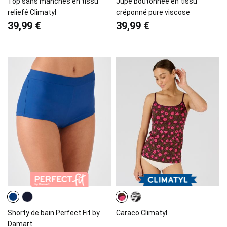
Top sans manches en tissu
Jupe boutonnée en tissu
reliefé Climatyl
créponné pure viscose
39,99 €
39,99 €
Shorty de bain Perfect Fit by
Caraco Climatyl
Damart