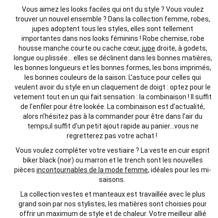
Vous aimez les looks faciles qui ont du style ?
Vous voulez
trouver un
nouvel
ensemble ?
Dans la collection femme, robes,
jupes adoptent tous les styles,
elles sont tellement
importantes
dans nos looks féminins !
Robe chemise, robe
housse
manche courte
ou cache cœur,
jupe
droite, à godets,
longue ou plissée… elles se déclinent dans les bonnes matières,
les bonnes longueurs et les bonnes formes, les bons imprimés,
les bonnes couleurs de la saison. L’astuce pour celles qui
veulent avoir du style en un claquement de doigt : optez pour le
vetement tout en un qui fait sensation : la combinaison ! Il suffit
de l’enfiler pour être lookée.
La combinaison est d’
actualité
,
alors n’hésitez pas à la commander pour être dans l’air du
temps,il suffit d'un petit ajout rapide au panier...vous ne
regretterez pas votre
achat
!
Vous voulez compléter votre vestiaire ? La veste en cuir esprit
biker black (noir) ou marron et le trench sont les nouvelles
pièces
incontournables de la mode femme
, idéales pour les mi-
saisons.
La collection
vestes
et
manteaux est travaillée avec le plus
grand soin par nos stylistes, les matières sont choisies pour
offrir un maximum de style et de chaleur. Votre meilleur allié