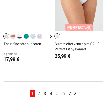
T-shirt fine côte pur coton
Culotte effet ventre plat CALIE
Perfect Fit by Damart
à partir de
25,99 €
17,99 €
Page
Page
Page
Page
Page
Page
Page
Page
Page
Suivant
1
2
3
4
5
6
7