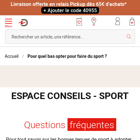
Livraison offerte en relais Pickup dès 65€ d'achats*
+ Ajouter le code 40955
Menu
Reche
Accueil
Pour quel bas opter pour faire du sport ?
ESPACE CONSEILS - SPORT
Questions
fréquentes
Pour tout savoir sur les bonnes tenues de sport à adopter…